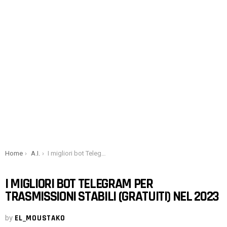
You are here:
Home
A.I.
I migliori bot Telegram per trasmissioni stabili (gratuiti) nel 2023
I MIGLIORI BOT TELEGRAM PER
TRASMISSIONI STABILI (GRATUITI) NEL 2023
by
EL_MOUSTAKO