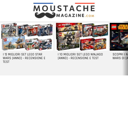
LATEST
STORIES
I 13 MIGLIORI SET LEGO STAR
I 10 MIGLIORI SET LEGO NINJAGO
SCOPRI I 
WARS [ANNO] – RECENSIONE E
[ANNO] – RECENSIONE E TEST
WARS DI [
TEST