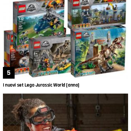
I nuovi set Lego Jurassic World [anno]