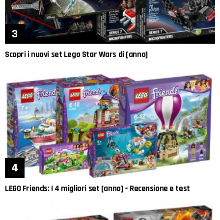
Scopri i nuovi set Lego Star Wars di [anno]
LEGO Friends: I 4 migliori set [anno] – Recensione e test