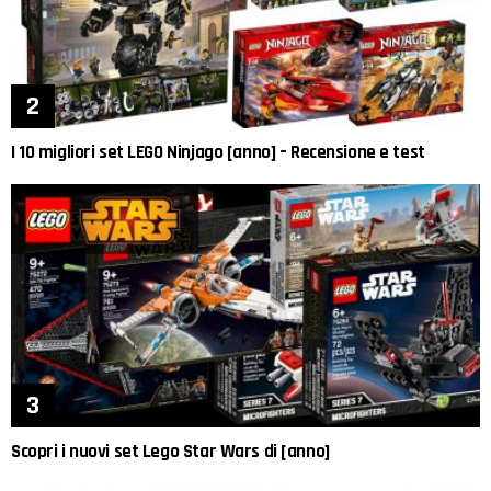
I 10 migliori set LEGO Ninjago [anno] – Recensione e test
Scopri i nuovi set Lego Star Wars di [anno]