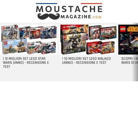
LATEST
STORIES
I 13 MIGLIORI SET LEGO STAR
I 10 MIGLIORI SET LEGO NINJAGO
SCOPRI I 
WARS [ANNO] – RECENSIONE E
[ANNO] – RECENSIONE E TEST
WARS DI [
TEST