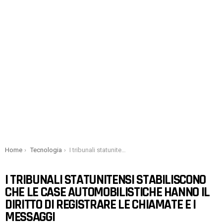
You are here:
Home
Tecnologia
I tribunali statunitensi stabiliscono che le case automobilistiche hanno il diritto di registrare le chiamate e i messaggi
I TRIBUNALI STATUNITENSI STABILISCONO
CHE LE CASE AUTOMOBILISTICHE HANNO IL
DIRITTO DI REGISTRARE LE CHIAMATE E I
MESSAGGI