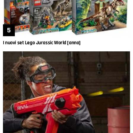
I nuovi set Lego Jurassic World [anno]