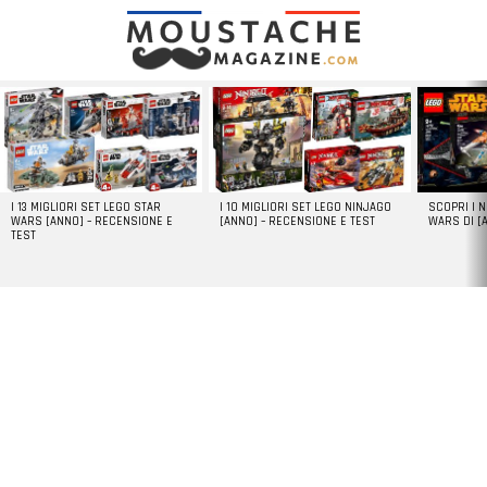
LATEST
STORIES
I 13 MIGLIORI SET LEGO STAR
I 10 MIGLIORI SET LEGO NINJAGO
SCOPRI I 
WARS [ANNO] – RECENSIONE E
[ANNO] – RECENSIONE E TEST
WARS DI [
TEST