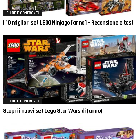
GUIDE E CONFRONTI
I 10 migliori set LEGO Ninjago [anno] – Recensione e test
GUIDE E CONFRONTI
Scopri i nuovi set Lego Star Wars di [anno]