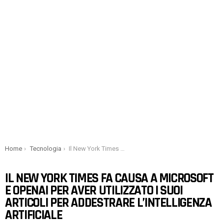
You are here:
Home
Tecnologia
Il New York Times fa causa a Microsoft e OpenAI per aver utilizzato i suoi articoli per addestrare l’intelligenza artificiale
IL NEW YORK TIMES FA CAUSA A MICROSOFT
E OPENAI PER AVER UTILIZZATO I SUOI
ARTICOLI PER ADDESTRARE L’INTELLIGENZA
ARTIFICIALE