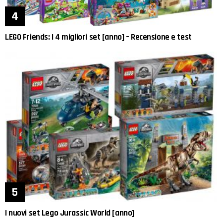
LEGO Friends: I 4 migliori set [anno] – Recensione e test
I nuovi set Lego Jurassic World [anno]