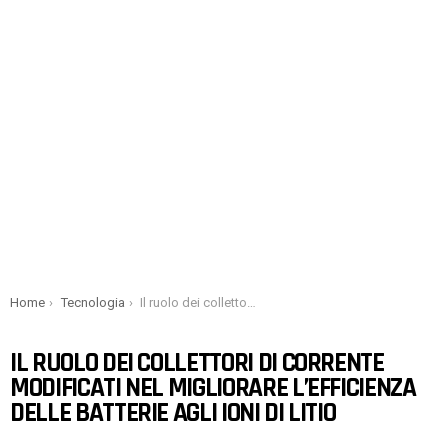
You are here:
Home
Tecnologia
Il ruolo dei collettori di corrente modificati nel migliorare l’efficienza delle batterie agli ioni di litio
IL RUOLO DEI COLLETTORI DI CORRENTE
MODIFICATI NEL MIGLIORARE L’EFFICIENZA
DELLE BATTERIE AGLI IONI DI LITIO