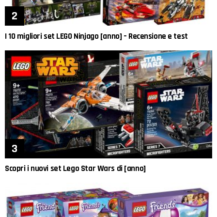
I 10 migliori set LEGO Ninjago [anno] – Recensione e test
Scopri i nuovi set Lego Star Wars di [anno]