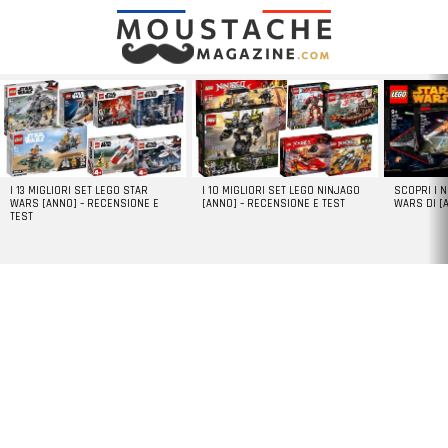
LATEST
STORIES
I 13 MIGLIORI SET LEGO STAR
I 10 MIGLIORI SET LEGO NINJAGO
SCOPRI I 
WARS [ANNO] – RECENSIONE E
[ANNO] – RECENSIONE E TEST
WARS DI [
TEST