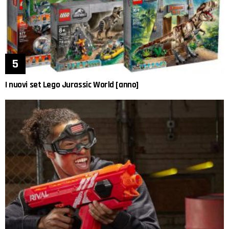
I nuovi set Lego Jurassic World [anno]