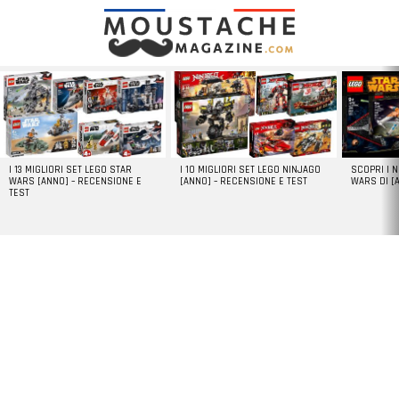
LATEST
STORIES
I 13 MIGLIORI SET LEGO STAR
I 10 MIGLIORI SET LEGO NINJAGO
SCOPRI I 
WARS [ANNO] – RECENSIONE E
[ANNO] – RECENSIONE E TEST
WARS DI [
TEST