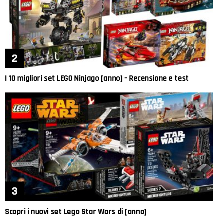
I 10 migliori set LEGO Ninjago [anno] – Recensione e test
Scopri i nuovi set Lego Star Wars di [anno]