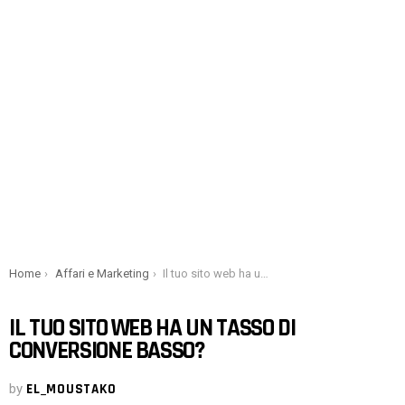
You are here:
Home
Affari e Marketing
Il tuo sito web ha un tasso di conversione basso?
IL TUO SITO WEB HA UN TASSO DI
CONVERSIONE BASSO?
by
EL_MOUSTAKO