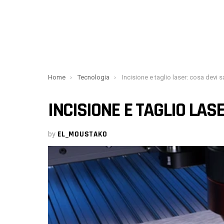
You are here:
Home
Tecnologia
Incisione e taglio laser: cosa devi 
INCISIONE E TAGLIO LAS
by
EL_MOUSTAKO