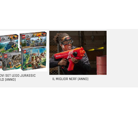
UOVI SET LEGO JURASSIC
IL MIGLIOR NERF [ANNO]
LD [ANNO]