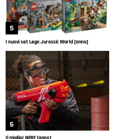
I nuovi set Lego Jurassic World [anno]
Il miglior NERF [anno]