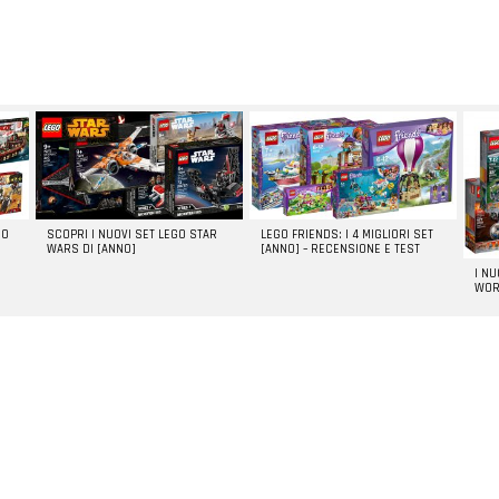
GO
SCOPRI I NUOVI SET LEGO STAR
LEGO FRIENDS: I 4 MIGLIORI SET
WARS DI [ANNO]
[ANNO] – RECENSIONE E TEST
I N
WOR