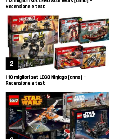
I 13 migliori set LEGO Star Wars [anno] –
Recensione e test
I 10 migliori set LEGO Ninjago [anno] –
Recensione e test