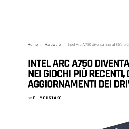
You are here:
Home
Hardware
Intel Arc A750 diventa fino al 36% più veloce nei giochi più recenti, grazie agli aggiornamenti d
INTEL ARC A750 DIVENTA
NEI GIOCHI PIÙ RECENTI,
AGGIORNAMENTI DEI DRI
by
EL_MOUSTAKO