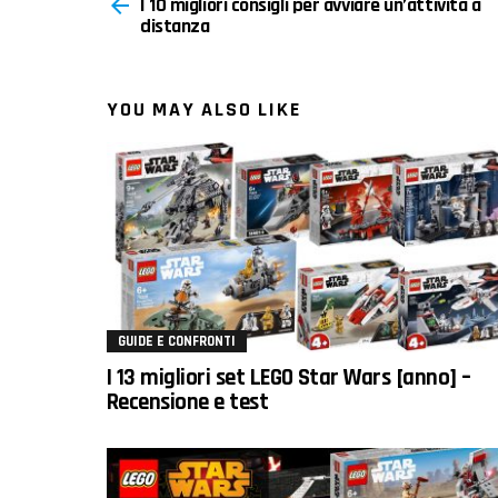
I 10 migliori consigli per avviare un’attività a
more
distanza
YOU MAY ALSO LIKE
GUIDE E CONFRONTI
I 13 migliori set LEGO Star Wars [anno] –
Recensione e test