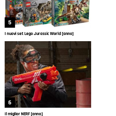
I nuovi set Lego Jurassic World [anno]
Il miglior NERF [anno]