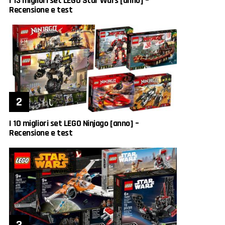
I 13 migliori set LEGO Star Wars [anno] –
Recensione e test
I 10 migliori set LEGO Ninjago [anno] –
Recensione e test