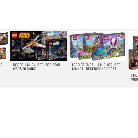
GO
SCOPRI I NUOVI SET LEGO STAR
LEGO FRIENDS: I 4 MIGLIORI SET
WARS DI [ANNO]
[ANNO] – RECENSIONE E TEST
I N
WOR