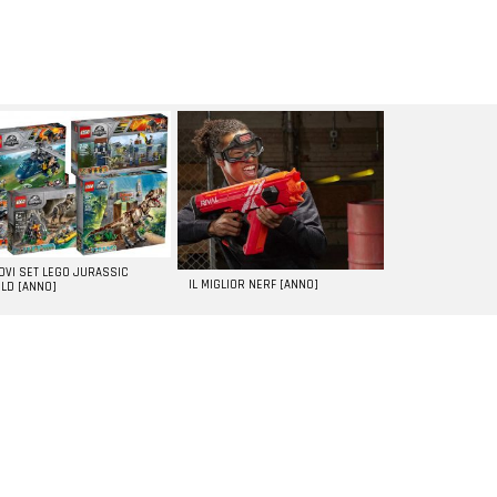
UOVI SET LEGO JURASSIC
IL MIGLIOR NERF [ANNO]
LD [ANNO]