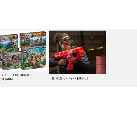
UOVI SET LEGO JURASSIC
IL MIGLIOR NERF [ANNO]
LD [ANNO]