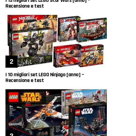
I 13 migliori set LEGO Star Wars [anno] –
Recensione e test
I 10 migliori set LEGO Ninjago [anno] –
Recensione e test