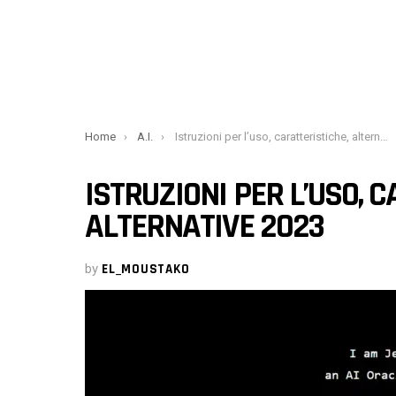
You are here:
Home
A.I.
Istruzioni per l’uso, caratteristiche, alternative 2023
ISTRUZIONI PER L’USO, 
ALTERNATIVE 2023
by
EL_MOUSTAKO