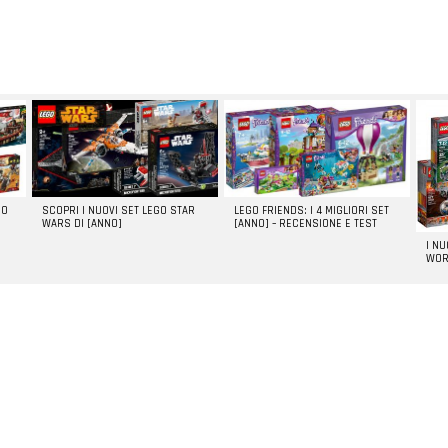
GO
SCOPRI I NUOVI SET LEGO STAR
LEGO FRIENDS: I 4 MIGLIORI SET
WARS DI [ANNO]
[ANNO] – RECENSIONE E TEST
I N
WOR