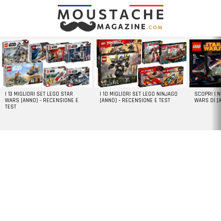
LATEST
STORIES
I 13 MIGLIORI SET LEGO STAR
I 10 MIGLIORI SET LEGO NINJAGO
SCOPRI I 
WARS [ANNO] – RECENSIONE E
[ANNO] – RECENSIONE E TEST
WARS DI [
TEST