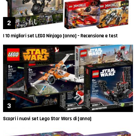
I 10 migliori set LEGO Ninjago [anno] – Recensione e test
Scopri i nuovi set Lego Star Wars di [anno]