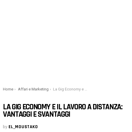
You are here:
Home
Affari e Marketing
La Gig Economy e il lavoro a distanza: vantaggi e svantaggi
LA GIG ECONOMY E IL LAVORO A DISTANZA:
VANTAGGI E SVANTAGGI
by
EL_MOUSTAKO