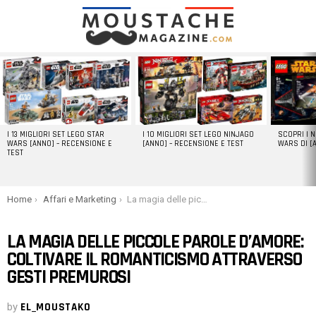
LATEST
STORIES
I 13 MIGLIORI SET LEGO STAR
I 10 MIGLIORI SET LEGO NINJAGO
SCOPRI I 
WARS [ANNO] – RECENSIONE E
[ANNO] – RECENSIONE E TEST
WARS DI [
TEST
You are here:
Home
Affari e Marketing
La magia delle piccole parole d’amore: coltivare il romanticismo attraverso gesti premurosi
LA MAGIA DELLE PICCOLE PAROLE D’AMORE:
COLTIVARE IL ROMANTICISMO ATTRAVERSO
GESTI PREMUROSI
by
EL_MOUSTAKO