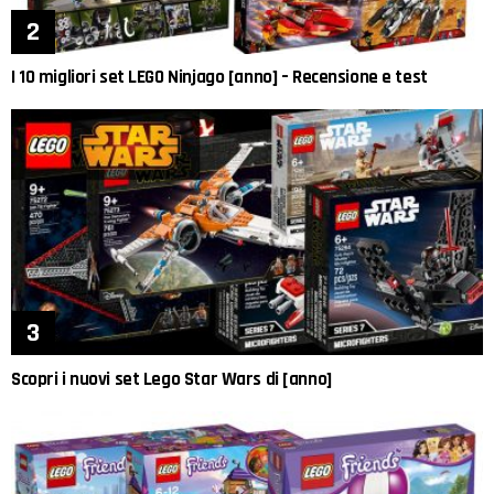
I 10 migliori set LEGO Ninjago [anno] – Recensione e test
Scopri i nuovi set Lego Star Wars di [anno]