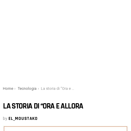
You are here:
Home
Tecnologia
La storia di “Ora e allora
LA STORIA DI “ORA E ALLORA
by
EL_MOUSTAKO