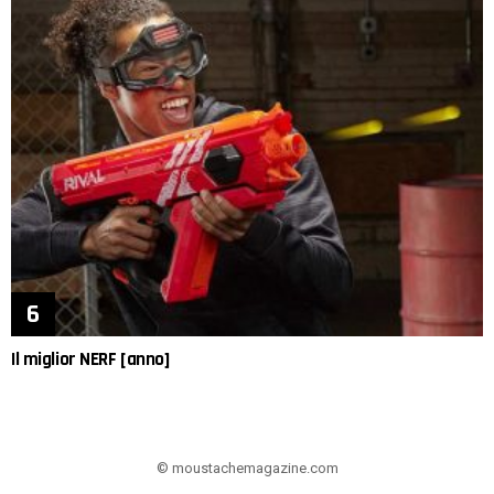
Il miglior NERF [anno]
© moustachemagazine.com