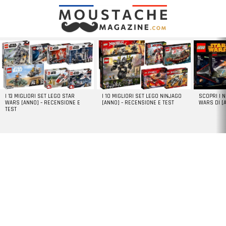
LATEST
STORIES
I 13 MIGLIORI SET LEGO STAR
I 10 MIGLIORI SET LEGO NINJAGO
SCOPRI I 
WARS [ANNO] – RECENSIONE E
[ANNO] – RECENSIONE E TEST
WARS DI [
TEST