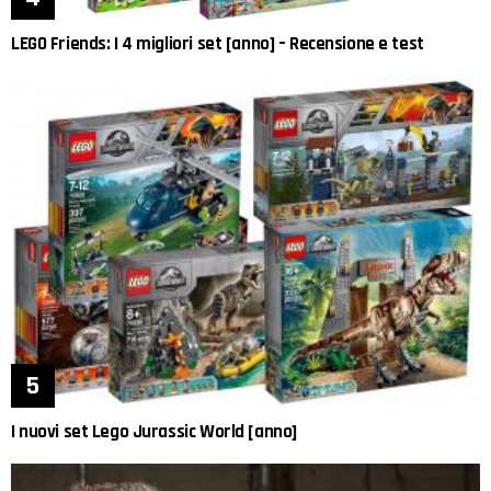
LEGO Friends: I 4 migliori set [anno] – Recensione e test
I nuovi set Lego Jurassic World [anno]