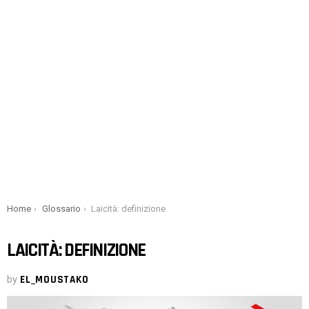
You are here:
Home
Glossario
Laicità: definizione
LAICITÀ: DEFINIZIONE
by
EL_MOUSTAKO