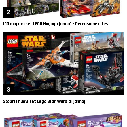
I 10 migliori set LEGO Ninjago [anno] – Recensione e test
Scopri i nuovi set Lego Star Wars di [anno]