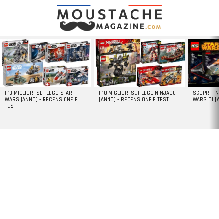
LATEST
STORIES
I 13 MIGLIORI SET LEGO STAR
I 10 MIGLIORI SET LEGO NINJAGO
SCOPRI I 
WARS [ANNO] – RECENSIONE E
[ANNO] – RECENSIONE E TEST
WARS DI [
TEST