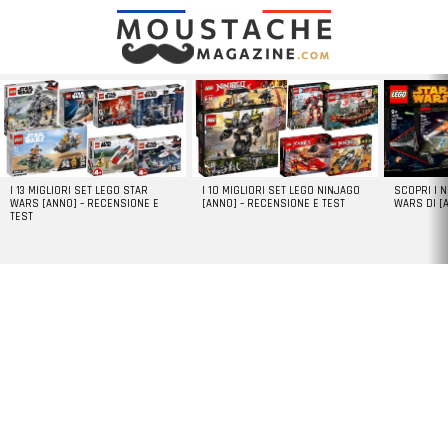
LATEST
STORIES
I 13 MIGLIORI SET LEGO STAR
I 10 MIGLIORI SET LEGO NINJAGO
SCOPRI I 
WARS [ANNO] – RECENSIONE E
[ANNO] – RECENSIONE E TEST
WARS DI [
TEST