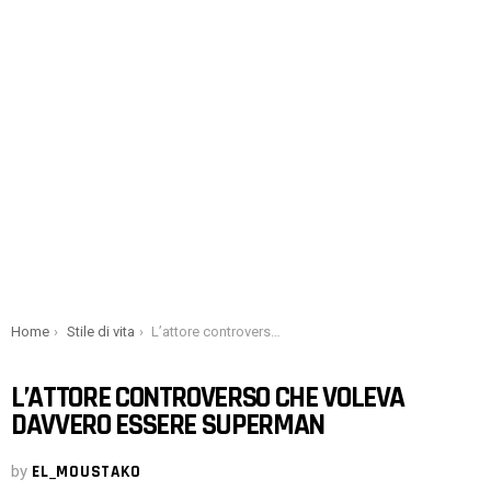
You are here:
Home
Stile di vita
L’attore controverso che voleva davvero essere Superman
L’ATTORE CONTROVERSO CHE VOLEVA
DAVVERO ESSERE SUPERMAN
by
EL_MOUSTAKO