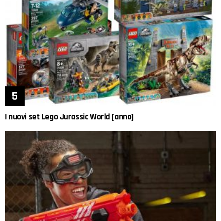
I nuovi set Lego Jurassic World [anno]