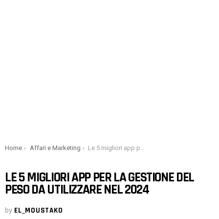
You are here:
Home
Affari e Marketing
Le 5 migliori app per la gestione del peso da utilizzare nel 2024
LE 5 MIGLIORI APP PER LA GESTIONE DEL
PESO DA UTILIZZARE NEL 2024
by
EL_MOUSTAKO