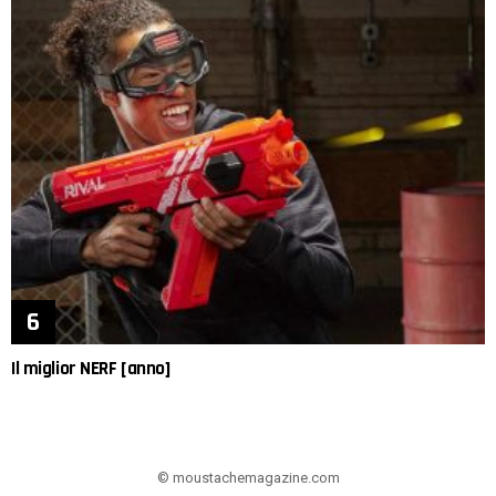
Il miglior NERF [anno]
© moustachemagazine.com