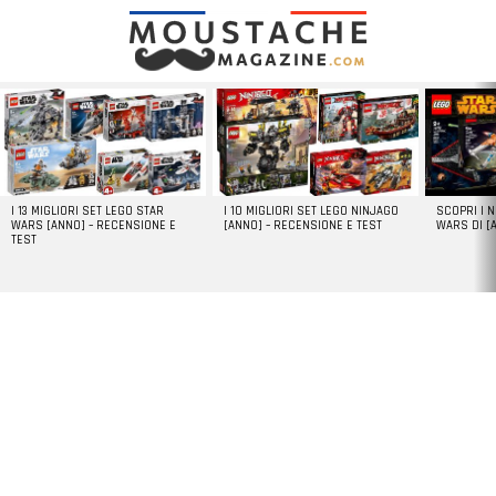
LATEST
STORIES
I 13 MIGLIORI SET LEGO STAR
I 10 MIGLIORI SET LEGO NINJAGO
SCOPRI I 
WARS [ANNO] – RECENSIONE E
[ANNO] – RECENSIONE E TEST
WARS DI [
TEST