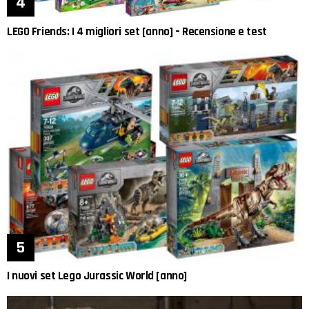
LEGO Friends: I 4 migliori set [anno] – Recensione e test
I nuovi set Lego Jurassic World [anno]