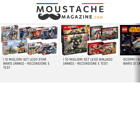
LATEST
STORIES
I 13 MIGLIORI SET LEGO STAR
I 10 MIGLIORI SET LEGO NINJAGO
SCOPRI I 
WARS [ANNO] – RECENSIONE E
[ANNO] – RECENSIONE E TEST
WARS DI [
TEST