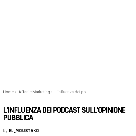
You are here:
Home
Affari e Marketing
L’influenza dei podcast sull’opinione pubblica
L’INFLUENZA DEI PODCAST SULL’OPINIONE
PUBBLICA
by
EL_MOUSTAKO