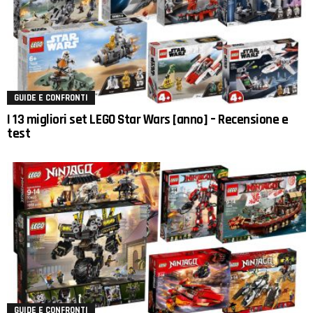
GUIDE E CONFRONTI
I 13 migliori set LEGO Star Wars [anno] – Recensione e
test
GUIDE E CONFRONTI