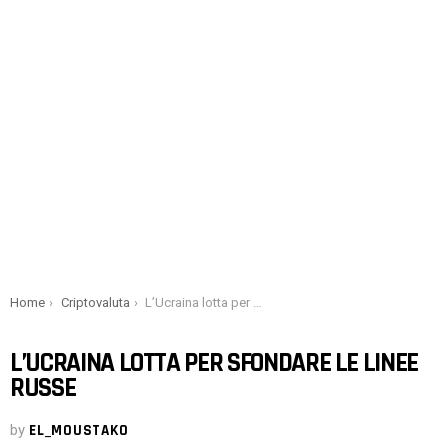
You are here:
Home
Criptovaluta
L’Ucraina lotta per sfondare le linee russe
L’UCRAINA LOTTA PER SFONDARE LE LINEE
RUSSE
by
EL_MOUSTAKO