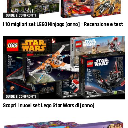
GUIDE E CONFRONTI
I 10 migliori set LEGO Ninjago [anno] – Recensione e test
GUIDE E CONFRONTI
Scopri i nuovi set Lego Star Wars di [anno]