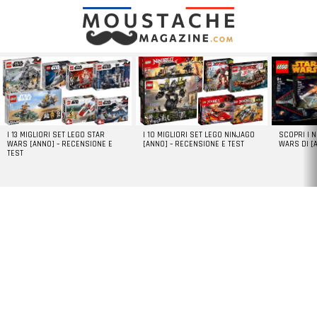
LATEST
STORIES
I 13 MIGLIORI SET LEGO STAR
I 10 MIGLIORI SET LEGO NINJAGO
SCOPRI I 
WARS [ANNO] – RECENSIONE E
[ANNO] – RECENSIONE E TEST
WARS DI [
TEST