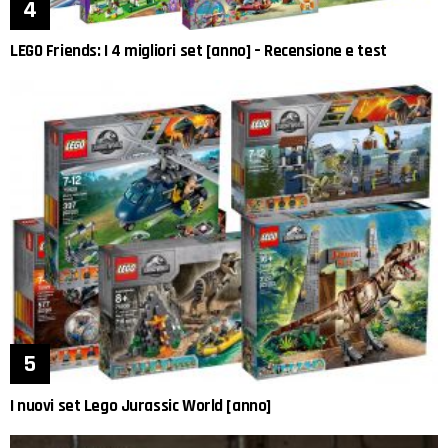
LEGO Friends: I 4 migliori set [anno] – Recensione e test
I nuovi set Lego Jurassic World [anno]