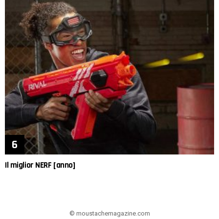
Il miglior NERF [anno]
© moustachemagazine.com