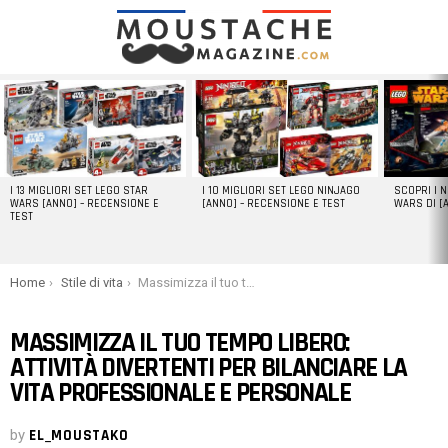
LATEST
STORIES
I 13 MIGLIORI SET LEGO STAR
I 10 MIGLIORI SET LEGO NINJAGO
SCOPRI I 
WARS [ANNO] – RECENSIONE E
[ANNO] – RECENSIONE E TEST
WARS DI [
TEST
You are here:
Home
Stile di vita
Massimizza il tuo tempo libero: attività divertenti per bilanciare la vita professionale e personale
MASSIMIZZA IL TUO TEMPO LIBERO:
ATTIVITÀ DIVERTENTI PER BILANCIARE LA
VITA PROFESSIONALE E PERSONALE
by
EL_MOUSTAKO