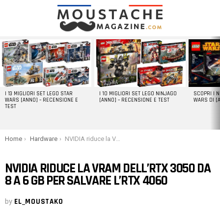
LATEST
STORIES
I 13 MIGLIORI SET LEGO STAR
I 10 MIGLIORI SET LEGO NINJAGO
SCOPRI I 
WARS [ANNO] – RECENSIONE E
[ANNO] – RECENSIONE E TEST
WARS DI [
TEST
You are here:
Home
Hardware
NVIDIA riduce la VRAM dell’RTX 3050 da 8 a 6 GB per salvare l’RTX 4060
NVIDIA RIDUCE LA VRAM DELL’RTX 3050 DA
8 A 6 GB PER SALVARE L’RTX 4060
by
EL_MOUSTAKO