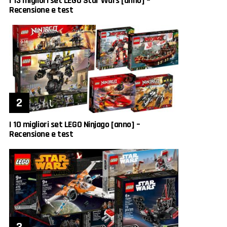
I 13 migliori set LEGO Star Wars [anno] –
Recensione e test
I 10 migliori set LEGO Ninjago [anno] –
Recensione e test