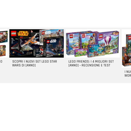
GO
SCOPRI I NUOVI SET LEGO STAR
LEGO FRIENDS: I 4 MIGLIORI SET
WARS DI [ANNO]
[ANNO] – RECENSIONE E TEST
I N
WOR