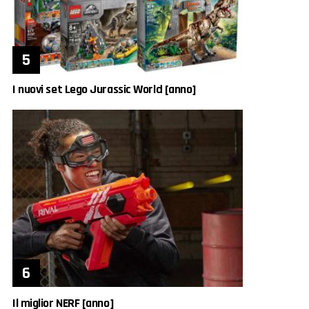
I nuovi set Lego Jurassic World [anno]
Il miglior NERF [anno]