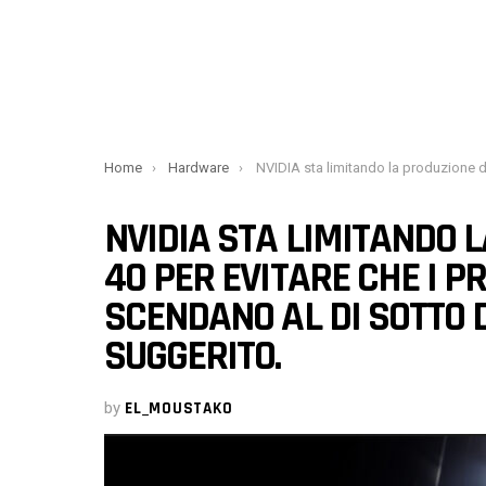
You are here:
Home
Hardware
NVIDIA sta limitando la produzione di GPU RTX 40 per evitare che i prezzi della serie RTX 30 scendano al di sotto del prezzo al detta
NVIDIA STA LIMITANDO L
40 PER EVITARE CHE I P
SCENDANO AL DI SOTTO 
SUGGERITO.
by
EL_MOUSTAKO