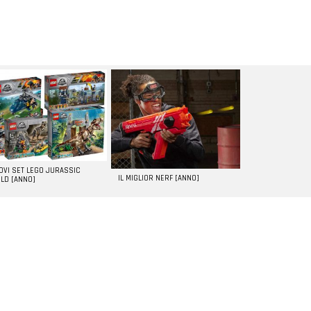
UOVI SET LEGO JURASSIC
IL MIGLIOR NERF [ANNO]
LD [ANNO]