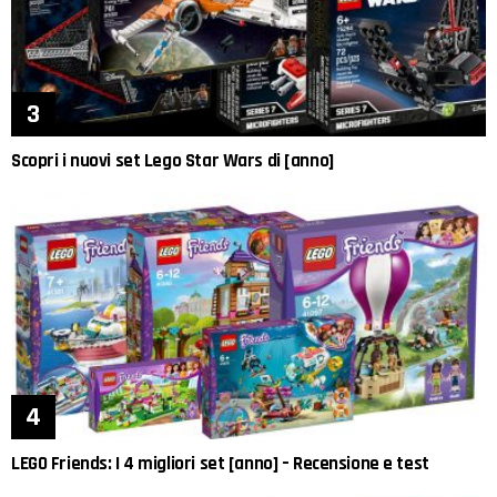
Scopri i nuovi set Lego Star Wars di [anno]
LEGO Friends: I 4 migliori set [anno] – Recensione e test