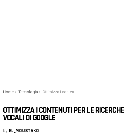
You are here:
Home
Tecnologia
Ottimizza i contenuti per le ricerche vocali di Google
OTTIMIZZA I CONTENUTI PER LE RICERCHE
VOCALI DI GOOGLE
by
EL_MOUSTAKO