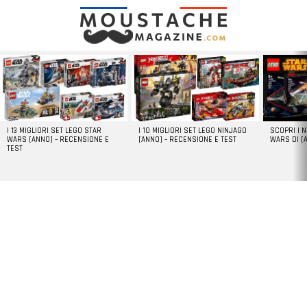
LATEST
STORIES
I 13 MIGLIORI SET LEGO STAR
I 10 MIGLIORI SET LEGO NINJAGO
SCOPRI I 
WARS [ANNO] – RECENSIONE E
[ANNO] – RECENSIONE E TEST
WARS DI [
TEST