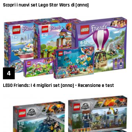
Scopri i nuovi set Lego Star Wars di [anno]
LEGO Friends: I 4 migliori set [anno] – Recensione e test