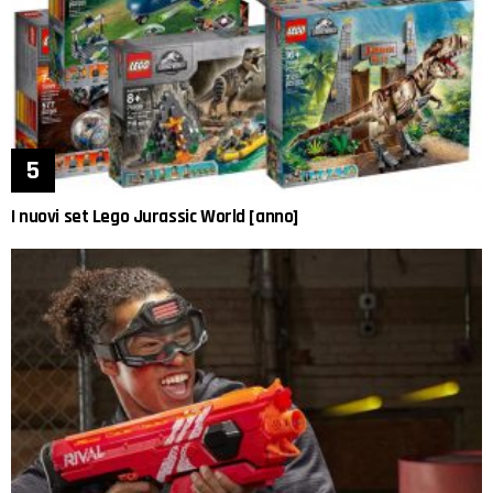
I nuovi set Lego Jurassic World [anno]