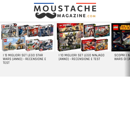
LATEST
STORIES
I 13 MIGLIORI SET LEGO STAR
I 10 MIGLIORI SET LEGO NINJAGO
SCOPRI I 
WARS [ANNO] – RECENSIONE E
[ANNO] – RECENSIONE E TEST
WARS DI [
TEST