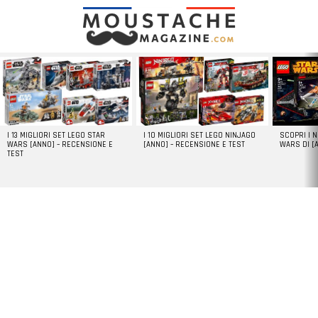
LATEST
STORIES
I 13 MIGLIORI SET LEGO STAR
I 10 MIGLIORI SET LEGO NINJAGO
SCOPRI I 
WARS [ANNO] – RECENSIONE E
[ANNO] – RECENSIONE E TEST
WARS DI [
TEST