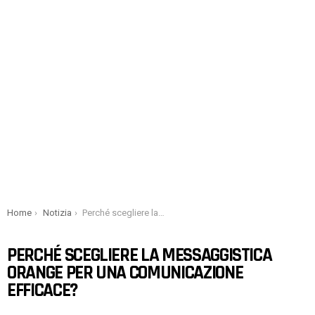
You are here:
Home
Notizia
Perché scegliere la messaggistica Orange per una comunicazione efficace?
PERCHÉ SCEGLIERE LA MESSAGGISTICA
ORANGE PER UNA COMUNICAZIONE
EFFICACE?