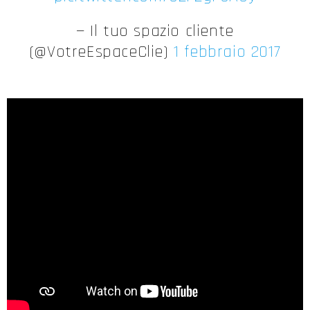
— Il tuo spazio cliente
(@VotreEspaceClie)
1 febbraio 2017