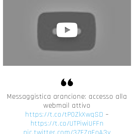
Messaggistica arancione: accesso alla
webmail attivo
https://t.co/tP0ZkXwqSD
–
https://t.co/UTPiwiUFFn
pic.twitter.com/3ZFZgFoA3y