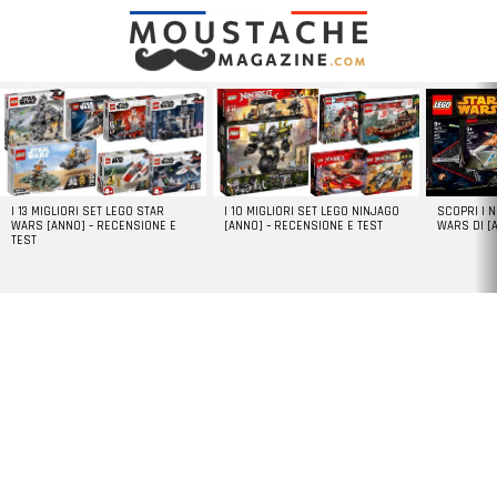
LATEST
STORIES
I 13 MIGLIORI SET LEGO STAR
I 10 MIGLIORI SET LEGO NINJAGO
SCOPRI I 
WARS [ANNO] – RECENSIONE E
[ANNO] – RECENSIONE E TEST
WARS DI [
TEST