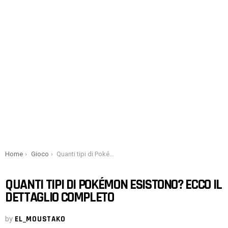
You are here:
Home
Gioco
Quanti tipi di Pokémon esistono? Ecco il dettaglio completo
QUANTI TIPI DI POKÉMON ESISTONO? ECCO IL
DETTAGLIO COMPLETO
by
EL_MOUSTAKO