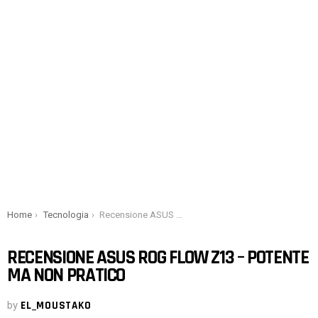
You are here:
Home
Tecnologia
Recensione ASUS ROG Flow Z13 – Potente ma non pratico
RECENSIONE ASUS ROG FLOW Z13 – POTENTE
MA NON PRATICO
by
EL_MOUSTAKO