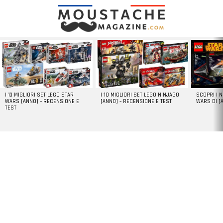
LATEST
STORIES
I 13 MIGLIORI SET LEGO STAR
I 10 MIGLIORI SET LEGO NINJAGO
SCOPRI I 
WARS [ANNO] – RECENSIONE E
[ANNO] – RECENSIONE E TEST
WARS DI [
TEST