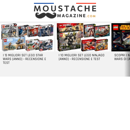
LATEST
STORIES
I 13 MIGLIORI SET LEGO STAR
I 10 MIGLIORI SET LEGO NINJAGO
SCOPRI I 
WARS [ANNO] – RECENSIONE E
[ANNO] – RECENSIONE E TEST
WARS DI [
TEST