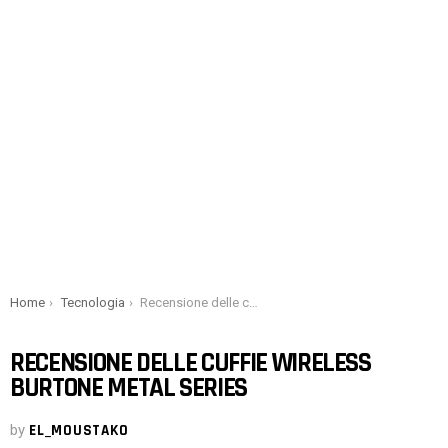
You are here:
Home
Tecnologia
Recensione delle cuffie wireless Burtone Metal Series
RECENSIONE DELLE CUFFIE WIRELESS
BURTONE METAL SERIES
by
EL_MOUSTAKO