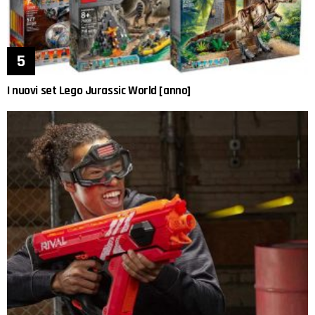
I nuovi set Lego Jurassic World [anno]