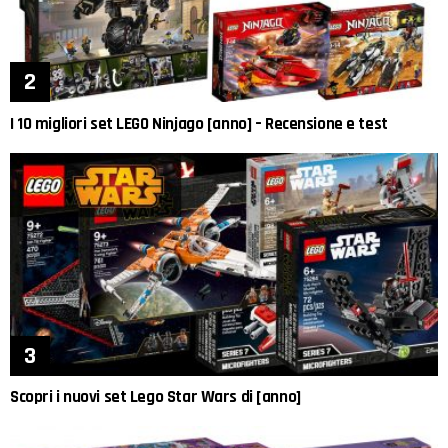
I 10 migliori set LEGO Ninjago [anno] – Recensione e test
Scopri i nuovi set Lego Star Wars di [anno]