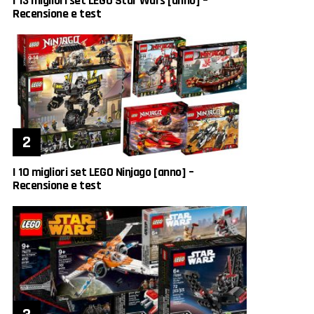
I 13 migliori set LEGO Star Wars [anno] –
Recensione e test
I 10 migliori set LEGO Ninjago [anno] –
Recensione e test