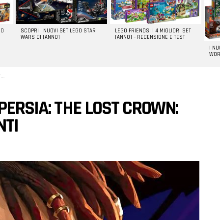
GO
SCOPRI I NUOVI SET LEGO STAR
LEGO FRIENDS: I 4 MIGLIORI SET
WARS DI [ANNO]
[ANNO] – RECENSIONE E TEST
I N
WOR
i
PERSIA: THE LOST CROWN:
NTI