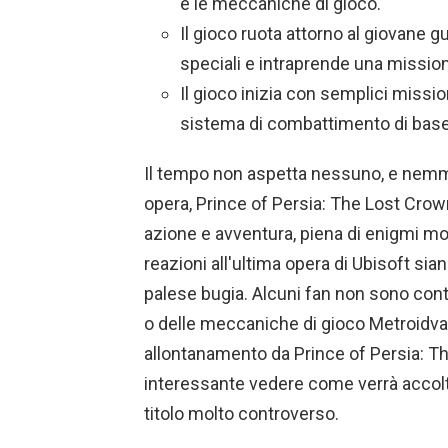
e le meccaniche di gioco.
Il gioco ruota attorno al giovane g
speciali e intraprende una mission
Il gioco inizia con semplici mission
sistema di combattimento di base
Il tempo non aspetta nessuno, e nemmen
opera, Prince of Persia: The Lost Crown
azione e avventura, piena di enigmi moz
reazioni all'ultima opera di Ubisoft s
palese bugia. Alcuni fan non sono con
o delle meccaniche di gioco Metroidv
allontanamento da Prince of Persia: T
interessante vedere come verrà accolt
titolo molto controverso.