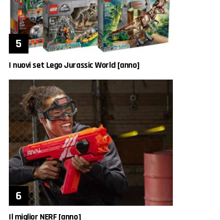
I nuovi set Lego Jurassic World [anno]
Il miglior NERF [anno]