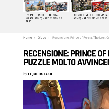
I 13 MIGLIORI SET LEGO STAR
I 10 MIGLIORI SET LEGO NINJA
WARS [ANNO] – RECENSIONE E
[ANNO] – RECENSIONE E TEST
TEST
You are here:
Home
Gioco
Recensione: Prince of Persia: The Lost Crown: puzzle molto avvincent
RECENSIONE: PRINCE OF 
PUZZLE MOLTO AVVINCE
by
EL_MOUSTAKO