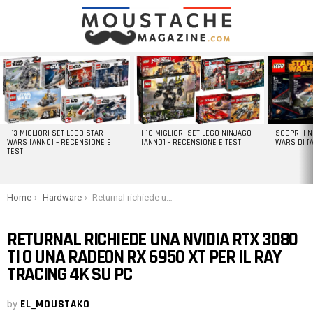
LATEST
STORIES
I 13 MIGLIORI SET LEGO STAR
I 10 MIGLIORI SET LEGO NINJAGO
SCOPRI I 
WARS [ANNO] – RECENSIONE E
[ANNO] – RECENSIONE E TEST
WARS DI [
TEST
You are here:
Home
Hardware
Returnal richiede una NVIDIA RTX 3080 Ti o una Radeon RX 6950 XT per il ray tracing 4K su PC
RETURNAL RICHIEDE UNA NVIDIA RTX 3080
TI O UNA RADEON RX 6950 XT PER IL RAY
TRACING 4K SU PC
by
EL_MOUSTAKO