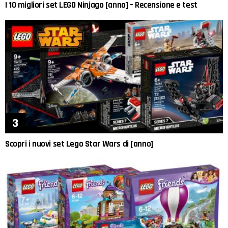
I 10 migliori set LEGO Ninjago [anno] – Recensione e test
Scopri i nuovi set Lego Star Wars di [anno]