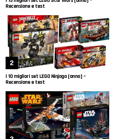
I 13 migliori set LEGO Star Wars [anno] –
Recensione e test
I 10 migliori set LEGO Ninjago [anno] –
Recensione e test