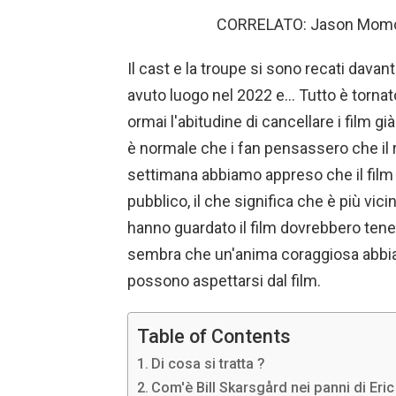
CORRELATO: Jason Momoa è
Il cast e la troupe si sono recati davan
avuto luogo nel 2022 e… Tutto è tornat
ormai l'abitudine di cancellare i film già
è normale che i fan pensassero che il ri
settimana abbiamo appreso che il film è
pubblico, il che significa che è più vic
hanno guardato il film dovrebbero tener
sembra che un'anima coraggiosa abbia i
possono aspettarsi dal film.
Table of Contents
Di cosa si tratta ?
Com'è Bill Skarsgård nei panni di Eri