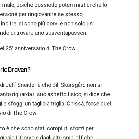
ale, poiché possiede poteri mistici che lo
 persone per ringiovanire se stesso,
oltre, ci sono più corvi e non solo un
ando di trovare uno spaventapasseri.
el 25° anniversario di The Crow
Eric Draven?
di Jeff Sneider è che Bill Skarsgård non si
uanto riguarda il suo aspetto fisico, si dice che
 e sfoggi un taglio a triglia. Chissà, forse quel
vvio di The Crow.
to è che sono stati compiuti sforzi per
inale Il Corvo e dagli altri spin-off che