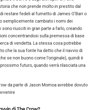
oria che non prende molto in prestito dal
 di restare fedeli al fumetto di James O'Barr o
nno semplicemente cambiato i nomi dei
 sono riusciti in gran parte a farlo, creando
azioni concentrandosi sulla premessa di base
 cerca di vendetta. La stessa cosa potrebbe
to che la sua fonte ha detto che il riavvio di
e se non buono come l'originale), quindi è
 prossimo futuro, quando verrà rilasciata una
Crow da parte di Jason Momoa avrebbe dovuto
avvenire
riavvio di The Crow?