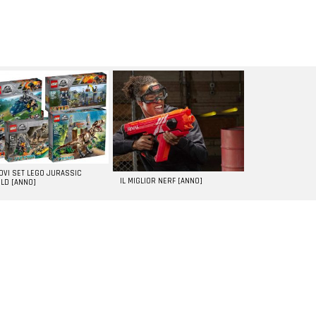
UOVI SET LEGO JURASSIC
IL MIGLIOR NERF [ANNO]
LD [ANNO]