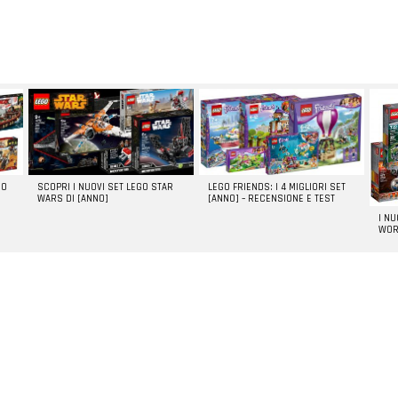
GO
SCOPRI I NUOVI SET LEGO STAR
LEGO FRIENDS: I 4 MIGLIORI SET
WARS DI [ANNO]
[ANNO] – RECENSIONE E TEST
I N
WOR