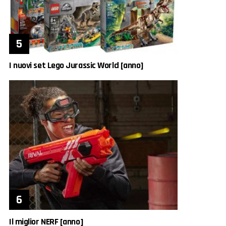
I nuovi set Lego Jurassic World [anno]
Il miglior NERF [anno]