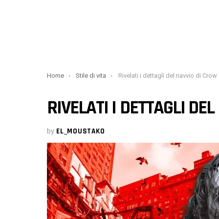
You are here:
Home
Stile di vita
Rivelati i dettagli del riavvio di Crow
RIVELATI I DETTAGLI DEL
by
EL_MOUSTAKO