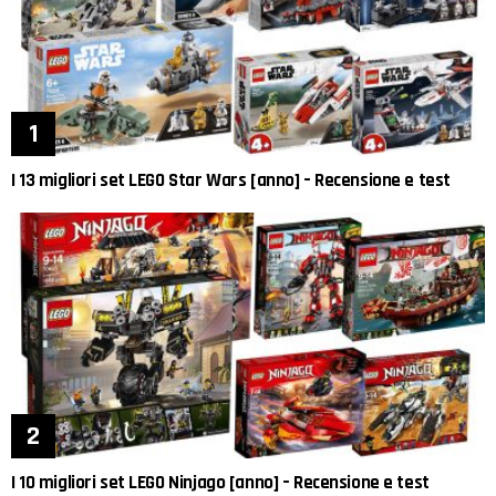
I 13 migliori set LEGO Star Wars [anno] – Recensione e test
I 10 migliori set LEGO Ninjago [anno] – Recensione e test