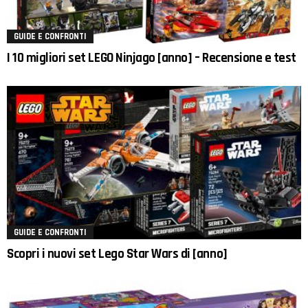
GUIDE E CONFRONTI
I 10 migliori set LEGO Ninjago [anno] – Recensione e test
GUIDE E CONFRONTI
Scopri i nuovi set Lego Star Wars di [anno]