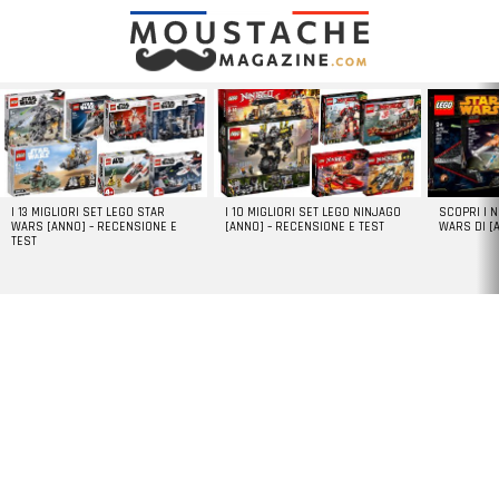
LATEST
STORIES
I 13 MIGLIORI SET LEGO STAR
I 10 MIGLIORI SET LEGO NINJAGO
SCOPRI I 
WARS [ANNO] – RECENSIONE E
[ANNO] – RECENSIONE E TEST
WARS DI [
TEST