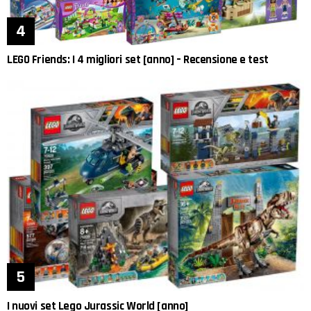
LEGO Friends: I 4 migliori set [anno] – Recensione e test
I nuovi set Lego Jurassic World [anno]