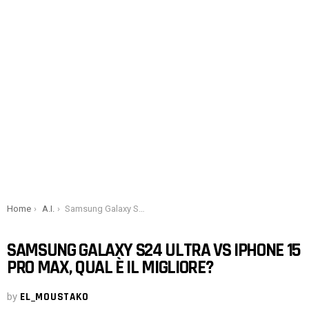
You are here:
Home
A.I.
Samsung Galaxy S24 Ultra vs iPhone 15 Pro Max, qual è il migliore?
SAMSUNG GALAXY S24 ULTRA VS IPHONE 15
PRO MAX, QUAL È IL MIGLIORE?
by
EL_MOUSTAKO