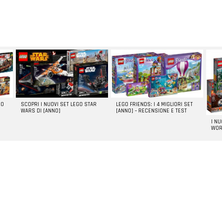
GO
SCOPRI I NUOVI SET LEGO STAR
LEGO FRIENDS: I 4 MIGLIORI SET
WARS DI [ANNO]
[ANNO] – RECENSIONE E TEST
I N
WOR