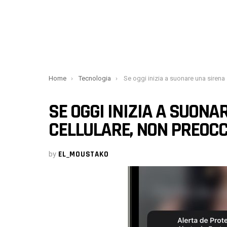
You are here:
Home
Tecnologia
Se oggi inizia a suonare una sirena sul tuo cellulare, non pre
SE OGGI INIZIA A SUONA
CELLULARE, NON PREOCC
by
EL_MOUSTAKO