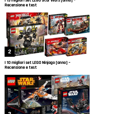
I 13 migliori set LEGO Star Wars [anno] –
Recensione e test
I 10 migliori set LEGO Ninjago [anno] –
Recensione e test