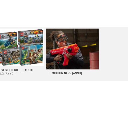
UOVI SET LEGO JURASSIC
IL MIGLIOR NERF [ANNO]
LD [ANNO]