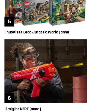
I nuovi set Lego Jurassic World [anno]
Il miglior NERF [anno]