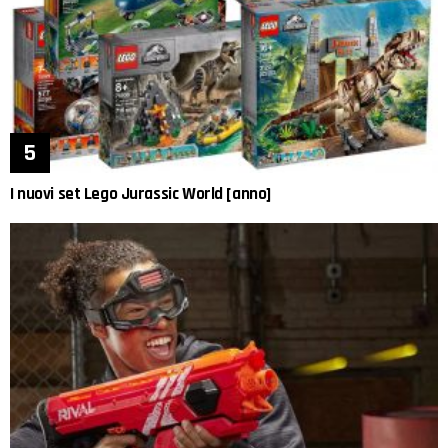
I nuovi set Lego Jurassic World [anno]