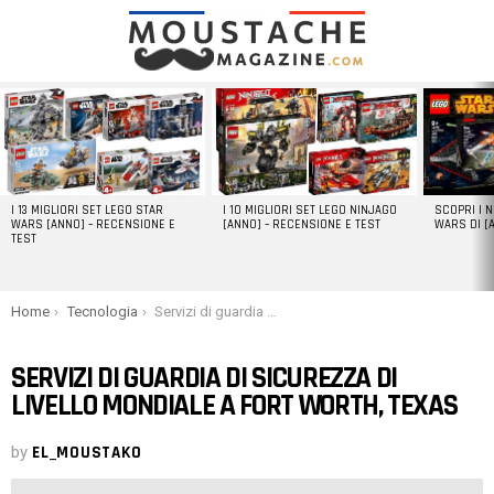
LATEST
STORIES
I 13 MIGLIORI SET LEGO STAR
I 10 MIGLIORI SET LEGO NINJAGO
SCOPRI I 
WARS [ANNO] – RECENSIONE E
[ANNO] – RECENSIONE E TEST
WARS DI [
TEST
You are here:
Home
Tecnologia
Servizi di guardia di sicurezza di livello mondiale a Fort Worth, Texas
SERVIZI DI GUARDIA DI SICUREZZA DI
LIVELLO MONDIALE A FORT WORTH, TEXAS
by
EL_MOUSTAKO