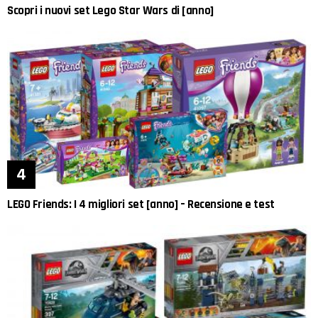
Scopri i nuovi set Lego Star Wars di [anno]
LEGO Friends: I 4 migliori set [anno] – Recensione e test