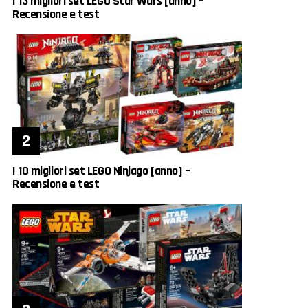
I 13 migliori set LEGO Star Wars [anno] –
Recensione e test
I 10 migliori set LEGO Ninjago [anno] –
Recensione e test