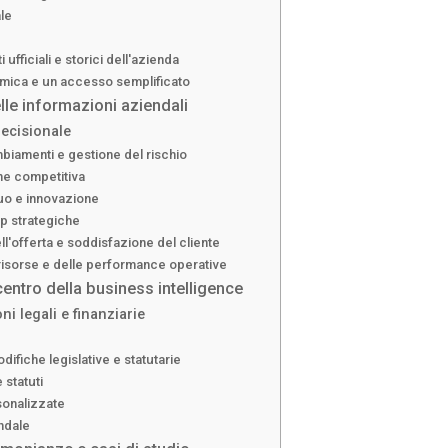
le
fficiali e storici dell'azienda
omica e un accesso semplificato
lle informazioni aziendali
ecisionale
biamenti e gestione del rischio
ne competitiva
uo e innovazione
ip strategiche
l'offerta e soddisfazione del cliente
risorse e delle performance operative
 centro della business intelligence
i legali e finanziarie
ifiche legislative e statutarie
 statuti
sonalizzate
endale