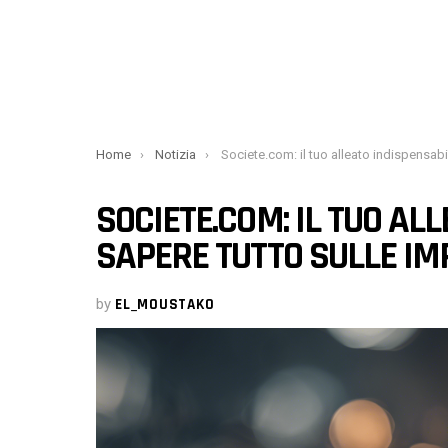
You are here:
Home
Notizia
Societe.com: il tuo alleato indispensabile per sapere tutto sulle imprese
SOCIETE.COM: IL TUO AL
SAPERE TUTTO SULLE IM
by
EL_MOUSTAKO