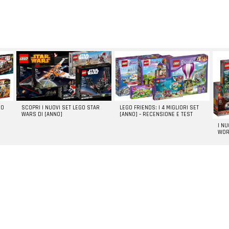
GO
SCOPRI I NUOVI SET LEGO STAR
LEGO FRIENDS: I 4 MIGLIORI SET
WARS DI [ANNO]
[ANNO] – RECENSIONE E TEST
I N
WOR