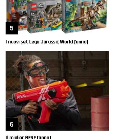
I nuovi set Lego Jurassic World [anno]
Il miglior NERF [anno]