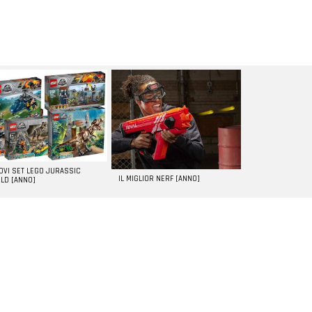
UOVI SET LEGO JURASSIC
IL MIGLIOR NERF [ANNO]
LD [ANNO]