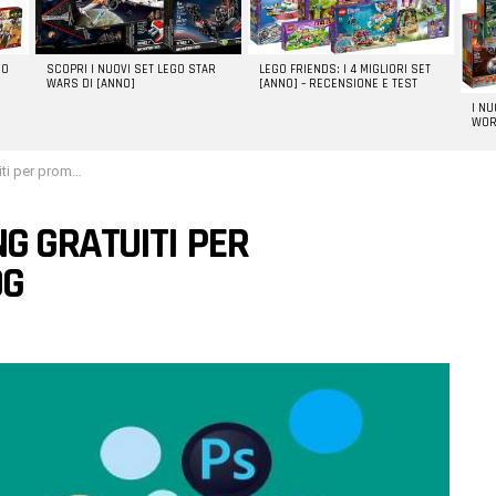
GO
SCOPRI I NUOVI SET LEGO STAR
LEGO FRIENDS: I 4 MIGLIORI SET
WARS DI [ANNO]
[ANNO] – RECENSIONE E TEST
I N
WOR
vere siti di blog
G GRATUITI PER
OG