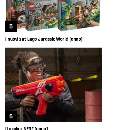
I nuovi set Lego Jurassic World [anno]
Il miglior NERF [anno]