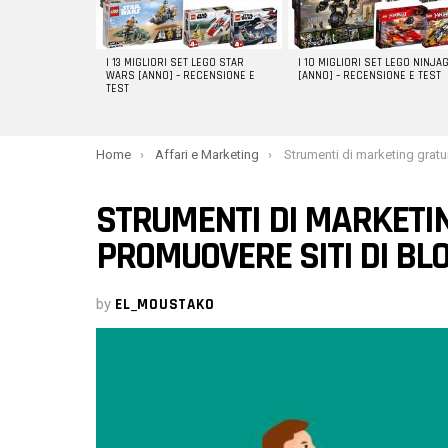
I 13 MIGLIORI SET LEGO STAR
I 10 MIGLIORI SET LEGO NINJA
WARS [ANNO] – RECENSIONE E
[ANNO] – RECENSIONE E TEST
TEST
You are here:
Home
Affari e Marketing
Strumenti di marketing gratuiti per promuo
STRUMENTI DI MARKETIN
PROMUOVERE SITI DI BL
by
EL_MOUSTAKO