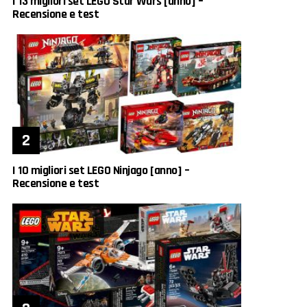
I 13 migliori set LEGO Star Wars [anno] –
Recensione e test
I 10 migliori set LEGO Ninjago [anno] –
Recensione e test