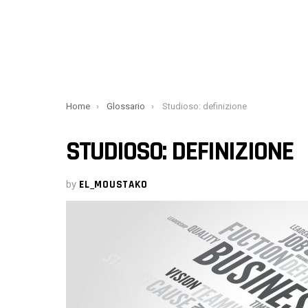
You are here:
Home
Glossario
Studioso: definizione
STUDIOSO: DEFINIZIONE
by
EL_MOUSTAKO