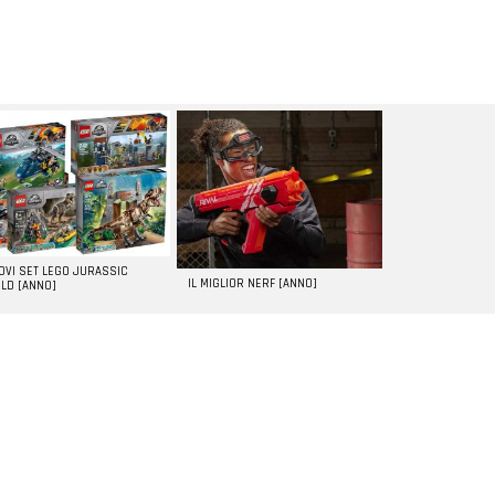
UOVI SET LEGO JURASSIC
IL MIGLIOR NERF [ANNO]
LD [ANNO]