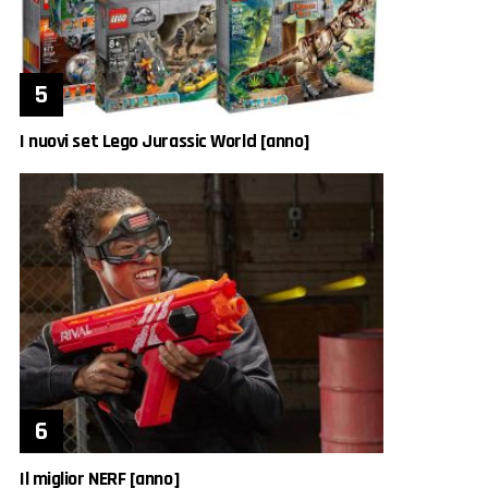
I nuovi set Lego Jurassic World [anno]
Il miglior NERF [anno]