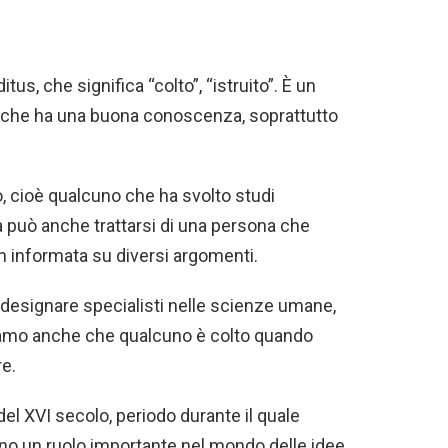
tus, che significa “colto”, “istruito”. È un
a che ha una buona conoscenza, soprattutto
 cioè qualcuno che ha svolto studi
 può anche trattarsi di una persona che
 informata su diversi argomenti.
designare specialisti nelle scienze umane,
iciamo anche che qualcuno è colto quando
e.
 del XVI secolo, periodo durante il quale
rono un ruolo importante nel mondo delle idee.