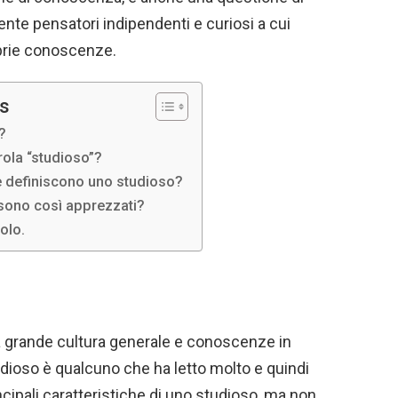
te pensatori indipendenti e curiosi a cui
prie conoscenze.
ts
?
rola “studioso”?
he definiscono uno studioso?
 sono così apprezzati?
olo.
na grande cultura generale e conoscenze in
dioso è qualcuno che ha letto molto e quindi
ncipali caratteristiche di uno studioso, ma non