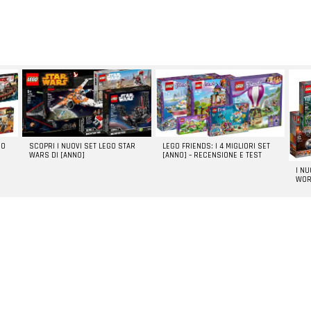
GO
SCOPRI I NUOVI SET LEGO STAR
LEGO FRIENDS: I 4 MIGLIORI SET
WARS DI [ANNO]
[ANNO] – RECENSIONE E TEST
I N
WOR