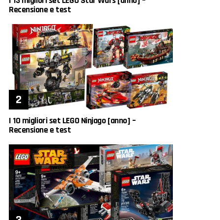
I 13 migliori set LEGO Star Wars [anno] –
Recensione e test
I 10 migliori set LEGO Ninjago [anno] –
Recensione e test