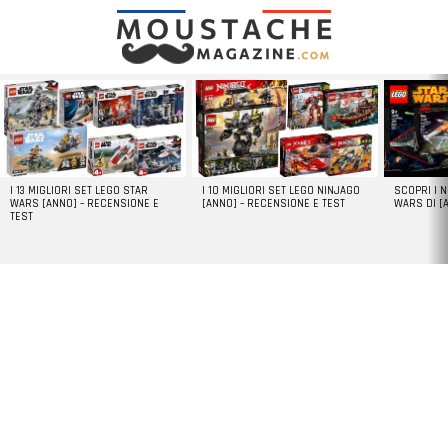
LATEST
STORIES
I 13 MIGLIORI SET LEGO STAR
I 10 MIGLIORI SET LEGO NINJAGO
SCOPRI I 
WARS [ANNO] – RECENSIONE E
[ANNO] – RECENSIONE E TEST
WARS DI [
TEST