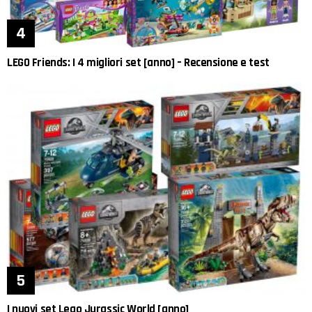
LEGO Friends: I 4 migliori set [anno] – Recensione e test
I nuovi set Lego Jurassic World [anno]