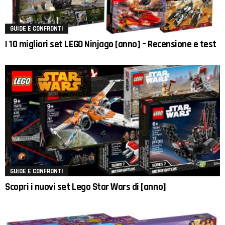
GUIDE E CONFRONTI
I 10 migliori set LEGO Ninjago [anno] – Recensione e test
GUIDE E CONFRONTI
Scopri i nuovi set Lego Star Wars di [anno]