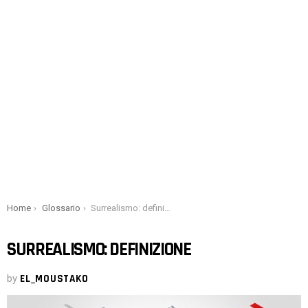
You are here:
Home
Glossario
Surrealismo: definizione
SURREALISMO: DEFINIZIONE
by
EL_MOUSTAKO