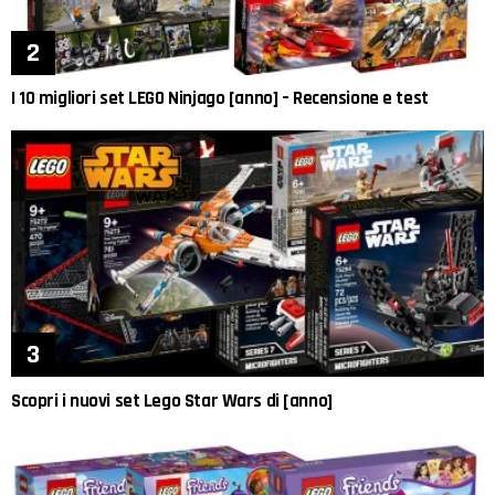
I 10 migliori set LEGO Ninjago [anno] – Recensione e test
Scopri i nuovi set Lego Star Wars di [anno]