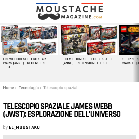
LATEST
STORIES
I 13 MIGLIORI SET LEGO STAR
I 10 MIGLIORI SET LEGO NINJAGO
SCOPRI I 
WARS [ANNO] – RECENSIONE E
[ANNO] – RECENSIONE E TEST
WARS DI [
TEST
You are here:
Home
Tecnologia
Telescopio spaziale James Webb (JWST): esplorazione dell’universo
TELESCOPIO SPAZIALE JAMES WEBB
(JWST): ESPLORAZIONE DELL’UNIVERSO
by
EL_MOUSTAKO