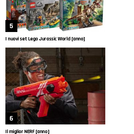
I nuovi set Lego Jurassic World [anno]
Il miglior NERF [anno]