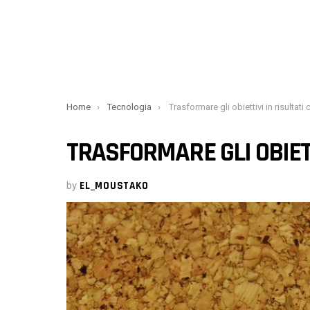
You are here:
Home
Tecnologia
Trasformare gli obiettivi in ​​risultati co
TRASFORMARE GLI OBIETTI
by
EL_MOUSTAKO