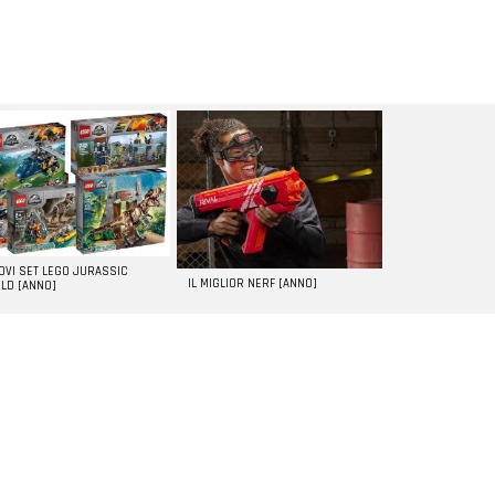
UOVI SET LEGO JURASSIC
IL MIGLIOR NERF [ANNO]
LD [ANNO]