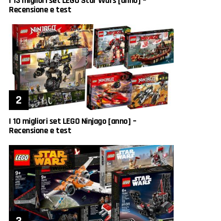
I 13 migliori set LEGO Star Wars [anno] –
Recensione e test
I 10 migliori set LEGO Ninjago [anno] –
Recensione e test