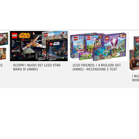
GO
SCOPRI I NUOVI SET LEGO STAR
LEGO FRIENDS: I 4 MIGLIORI SET
WARS DI [ANNO]
[ANNO] – RECENSIONE E TEST
I N
WOR