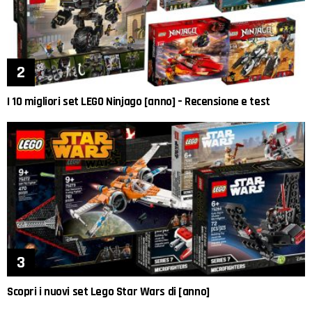
I 10 migliori set LEGO Ninjago [anno] – Recensione e test
Scopri i nuovi set Lego Star Wars di [anno]