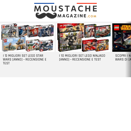
LATEST
STORIES
I 13 MIGLIORI SET LEGO STAR
I 10 MIGLIORI SET LEGO NINJAGO
SCOPRI I 
WARS [ANNO] – RECENSIONE E
[ANNO] – RECENSIONE E TEST
WARS DI [
TEST