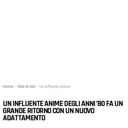
You are here:
Home
Stile di vita
Un influente anime degli anni ’80 fa un grande ritorno con un nuovo adattamento
UN INFLUENTE ANIME DEGLI ANNI ’80 FA UN
GRANDE RITORNO CON UN NUOVO
ADATTAMENTO