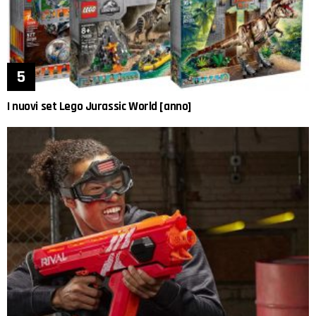
I nuovi set Lego Jurassic World [anno]