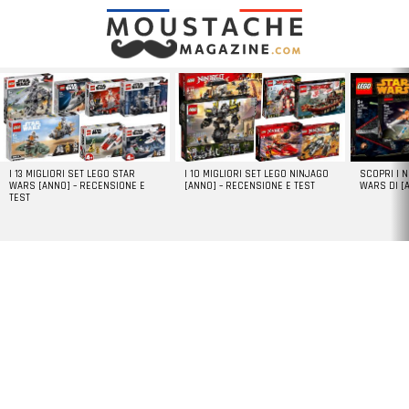
LATEST
STORIES
I 13 MIGLIORI SET LEGO STAR
I 10 MIGLIORI SET LEGO NINJAGO
SCOPRI I 
WARS [ANNO] – RECENSIONE E
[ANNO] – RECENSIONE E TEST
WARS DI [
TEST