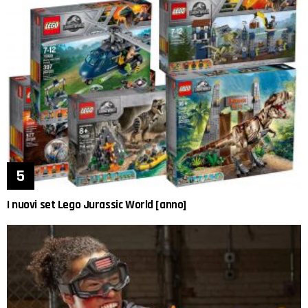
I nuovi set Lego Jurassic World [anno]