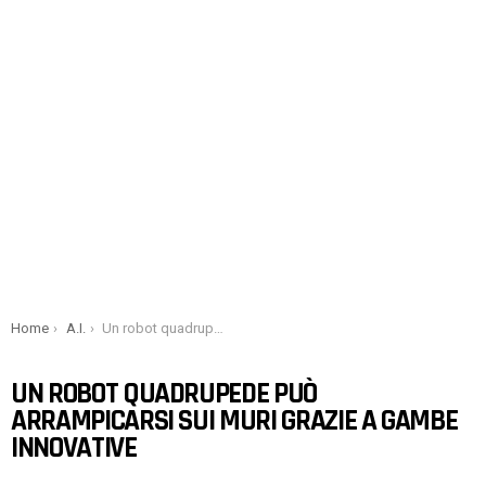
You are here:
Home
A.I.
Un robot quadrupede può arrampicarsi sui muri grazie a gambe innovative
UN ROBOT QUADRUPEDE PUÒ
ARRAMPICARSI SUI MURI GRAZIE A GAMBE
INNOVATIVE