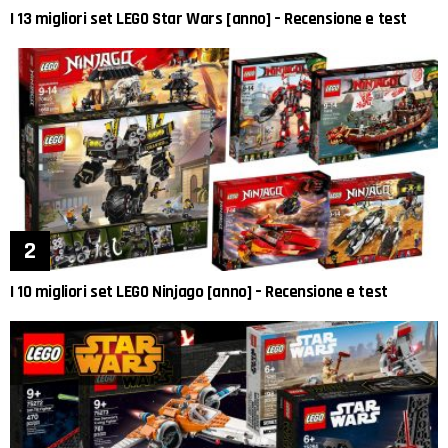
I 13 migliori set LEGO Star Wars [anno] – Recensione e test
I 10 migliori set LEGO Ninjago [anno] – Recensione e test