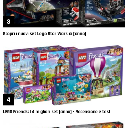
Scopri i nuovi set Lego Star Wars di [anno]
LEGO Friends: I 4 migliori set [anno] – Recensione e test