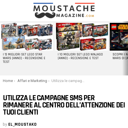
LATEST
STORIES
I 13 MIGLIORI SET LEGO STAR
I 10 MIGLIORI SET LEGO NINJAGO
SCOPRI I 
WARS [ANNO] – RECENSIONE E
[ANNO] – RECENSIONE E TEST
WARS DI [
TEST
You are here:
Home
Affari e Marketing
Utilizza le campagne SMS per rimanere al centro dell’attenzione dei tuoi clienti
UTILIZZA LE CAMPAGNE SMS PER
RIMANERE AL CENTRO DELL’ATTENZIONE DEI
TUOI CLIENTI
by
EL_MOUSTAKO