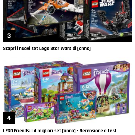
Scopri i nuovi set Lego Star Wars di [anno]
LEGO Friends: I 4 migliori set [anno] – Recensione e test