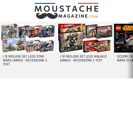
LATEST
STORIES
I 13 MIGLIORI SET LEGO STAR
I 10 MIGLIORI SET LEGO NINJAGO
SCOPRI I 
WARS [ANNO] – RECENSIONE E
[ANNO] – RECENSIONE E TEST
WARS DI [
TEST