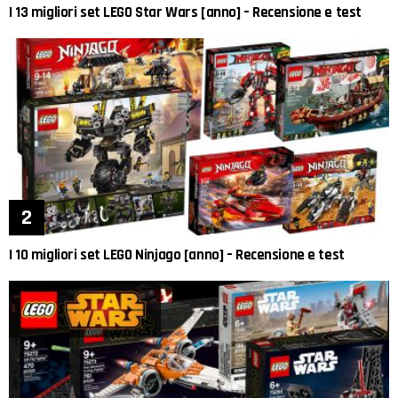
I 13 migliori set LEGO Star Wars [anno] – Recensione e test
I 10 migliori set LEGO Ninjago [anno] – Recensione e test