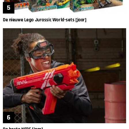
De nieuwe Lego Jurassic World-sets [jaar]