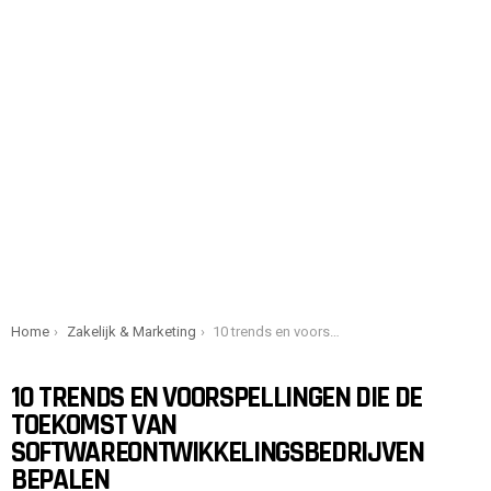
You are here:
Home
Zakelijk & Marketing
10 trends en voorspellingen die de toekomst van softwareontwikkelingsbedrijven bepalen
10 TRENDS EN VOORSPELLINGEN DIE DE
TOEKOMST VAN
SOFTWAREONTWIKKELINGSBEDRIJVEN
BEPALEN