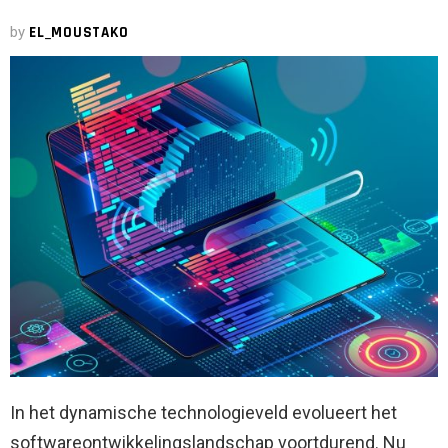
by
EL_MOUSTAKO
In het dynamische technologieveld evolueert het
softwareontwikkelingslandschap voortdurend. Nu