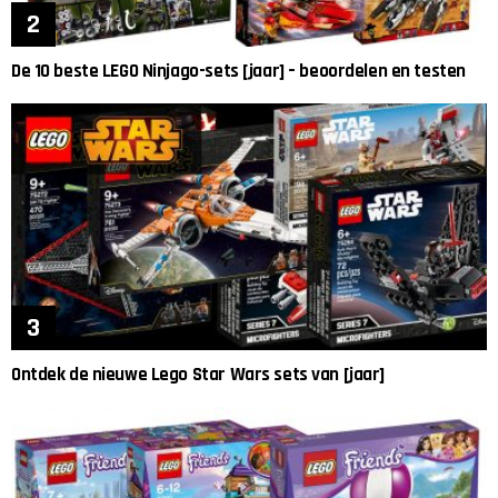
De 10 beste LEGO Ninjago-sets [jaar] – beoordelen en testen
Ontdek de nieuwe Lego Star Wars sets van [jaar]