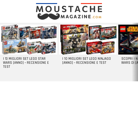
LATEST
STORIES
I 13 MIGLIORI SET LEGO STAR
I 10 MIGLIORI SET LEGO NINJAGO
SCOPRI I 
WARS [ANNO] – RECENSIONE E
[ANNO] – RECENSIONE E TEST
WARS DI [
TEST