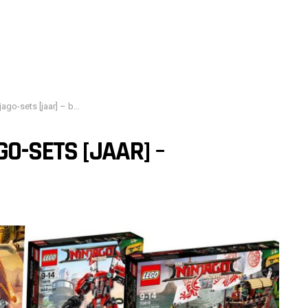
aar] – beoordelen en testen
GO-SETS [JAAR] –