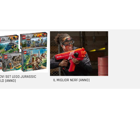
UOVI SET LEGO JURASSIC
IL MIGLIOR NERF [ANNO]
LD [ANNO]