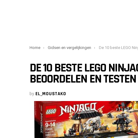
You are here:
Home
Gidsen en vergelijkingen
De 10 beste LEGO Ninjago-sets [j
DE 10 BESTE LEGO NINJA
BEOORDELEN EN TESTEN
by
EL_MOUSTAKO