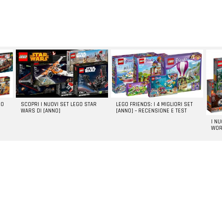
SCOPRI I NUOVI SET LEGO STAR
LEGO FRIENDS: I 4 MIGLIORI SET
GO
WARS DI [ANNO]
[ANNO] – RECENSIONE E TEST
I N
WOR