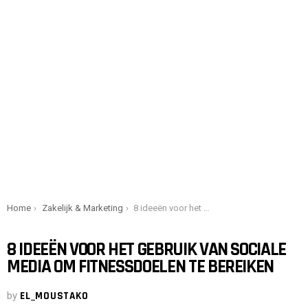
You are here:
Home
Zakelijk & Marketing
8 ideeën voor het gebruik van sociale media om fitnessdoelen te bereiken
8 IDEEËN VOOR HET GEBRUIK VAN SOCIALE
MEDIA OM FITNESSDOELEN TE BEREIKEN
by
EL_MOUSTAKO