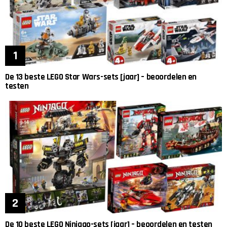
De 13 beste LEGO Star Wars-sets [jaar] – beoordelen en
testen
De 10 beste LEGO Ninjago-sets [jaar] – beoordelen en testen