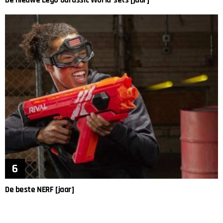
De nieuwe Lego Jurassic World-sets [jaar]
De beste NERF [jaar]