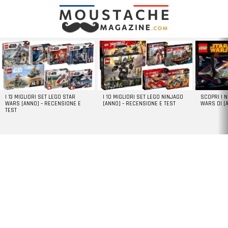
LATEST
STORIES
I 13 MIGLIORI SET LEGO STAR
I 10 MIGLIORI SET LEGO NINJAGO
SCOPRI I 
WARS [ANNO] – RECENSIONE E
[ANNO] – RECENSIONE E TEST
WARS DI [
TEST