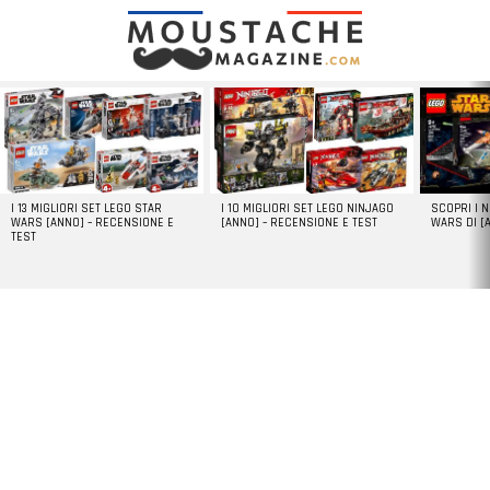
LATEST
STORIES
I 13 MIGLIORI SET LEGO STAR
I 10 MIGLIORI SET LEGO NINJAGO
SCOPRI I 
WARS [ANNO] – RECENSIONE E
[ANNO] – RECENSIONE E TEST
WARS DI [
TEST