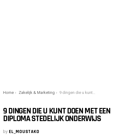
You are here:
Home
Zakelijk & Marketing
9 dingen die u kunt doen met een diploma stedelijk onderwijs
9 DINGEN DIE U KUNT DOEN MET EEN
DIPLOMA STEDELIJK ONDERWIJS
by
EL_MOUSTAKO