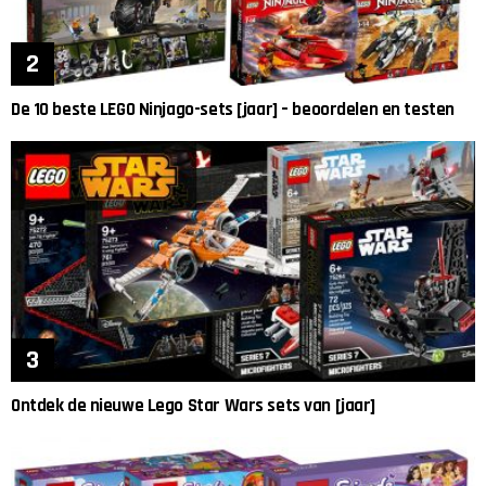
De 10 beste LEGO Ninjago-sets [jaar] – beoordelen en testen
Ontdek de nieuwe Lego Star Wars sets van [jaar]