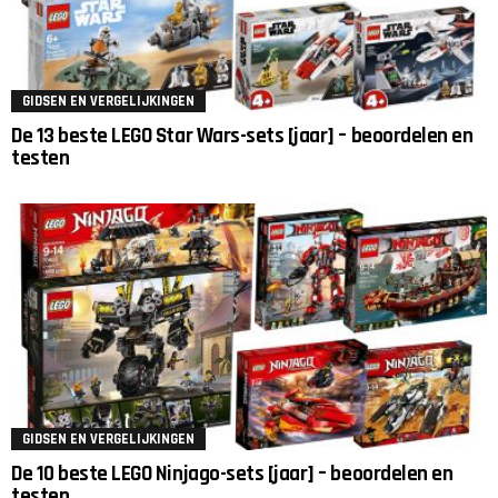
GIDSEN EN VERGELIJKINGEN
De 13 beste LEGO Star Wars-sets [jaar] – beoordelen en
testen
GIDSEN EN VERGELIJKINGEN
De 10 beste LEGO Ninjago-sets [jaar] – beoordelen en
testen