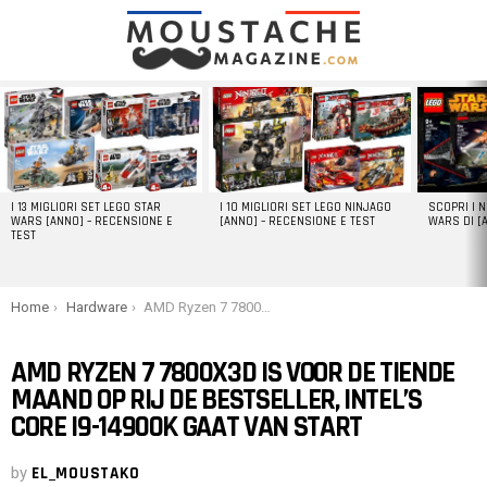
LATEST
STORIES
I 13 MIGLIORI SET LEGO STAR
I 10 MIGLIORI SET LEGO NINJAGO
SCOPRI I 
WARS [ANNO] – RECENSIONE E
[ANNO] – RECENSIONE E TEST
WARS DI [
TEST
You are here:
Home
Hardware
AMD Ryzen 7 7800X3D is voor de tiende maand op rij de bestseller, Intel’s Core i9-14900K gaat van start
AMD RYZEN 7 7800X3D IS VOOR DE TIENDE
MAAND OP RIJ DE BESTSELLER, INTEL’S
CORE I9-14900K GAAT VAN START
by
EL_MOUSTAKO