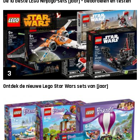
De 10 beste LEGO Ninjago-sets [jaar] – beoordelen en testen
Ontdek de nieuwe Lego Star Wars sets van [jaar]