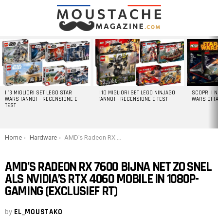
LATEST
STORIES
I 13 MIGLIORI SET LEGO STAR
I 10 MIGLIORI SET LEGO NINJAGO
SCOPRI I 
WARS [ANNO] – RECENSIONE E
[ANNO] – RECENSIONE E TEST
WARS DI [
TEST
You are here:
Home
Hardware
AMD’s Radeon RX 7600 bijna net zo snel als NVIDIA’s RTX 4060 Mobile in 1080p-gaming (exclusief RT)
AMD’S RADEON RX 7600 BIJNA NET ZO SNEL
ALS NVIDIA’S RTX 4060 MOBILE IN 1080P-
GAMING (EXCLUSIEF RT)
by
EL_MOUSTAKO