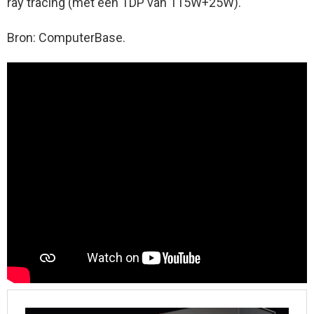
ray tracing (met een TDP van 115W+25W).
Bron: ComputerBase.