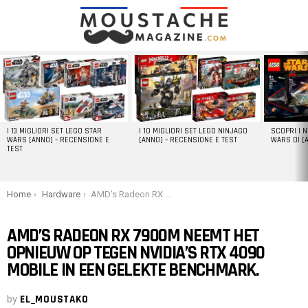
LATEST
STORIES
I 13 MIGLIORI SET LEGO STAR
I 10 MIGLIORI SET LEGO NINJAGO
SCOPRI I 
WARS [ANNO] – RECENSIONE E
[ANNO] – RECENSIONE E TEST
WARS DI [
TEST
You are here:
Home
Hardware
AMD’s Radeon RX 7900M neemt het opnieuw op tegen NVIDIA’s RTX 4090 Mobile in een gelekte benchmark.
AMD’S RADEON RX 7900M NEEMT HET
OPNIEUW OP TEGEN NVIDIA’S RTX 4090
MOBILE IN EEN GELEKTE BENCHMARK.
by
EL_MOUSTAKO