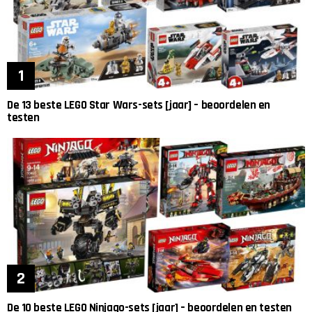
De 13 beste LEGO Star Wars-sets [jaar] – beoordelen en
testen
De 10 beste LEGO Ninjago-sets [jaar] – beoordelen en testen