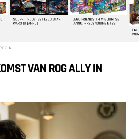
GO
SCOPRI I NUOVI SET LEGO STAR
LEGO FRIENDS: I 4 MIGLIORI SET
WARS DI [ANNO]
[ANNO] – RECENSIONE E TEST
I N
WOR
id-Afrika
KOMST VAN ROG ALLY IN