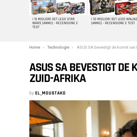
I 13 MIGLIORI SET LEGO STAR
I 10 MIGLIORI SET LEGO NINJA
WARS [ANNO] – RECENSIONE E
[ANNO] – RECENSIONE E TEST
TEST
You are here:
Home
Technologie
ASUS SA bevestigt de komst van ROG Ally in Zu
ASUS SA BEVESTIGT DE 
ZUID-AFRIKA
by
EL_MOUSTAKO