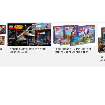
GO
SCOPRI I NUOVI SET LEGO STAR
LEGO FRIENDS: I 4 MIGLIORI SET
WARS DI [ANNO]
[ANNO] – RECENSIONE E TEST
I N
WOR