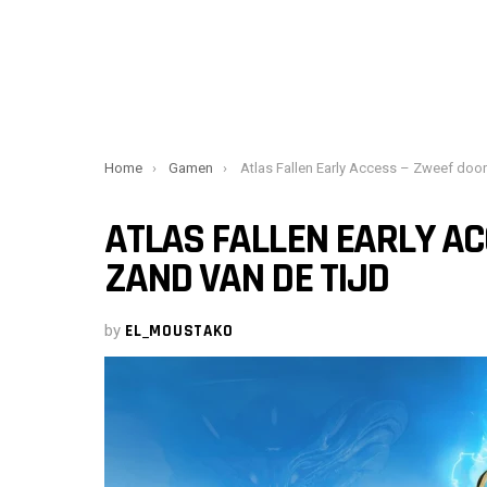
You are here:
Home
Gamen
Atlas Fallen Early Access – Zweef door het zand van de tij
ATLAS FALLEN EARLY AC
ZAND VAN DE TIJD
by
EL_MOUSTAKO