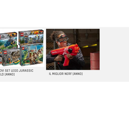
UOVI SET LEGO JURASSIC
IL MIGLIOR NERF [ANNO]
LD [ANNO]