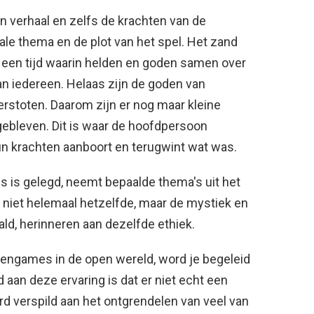
jn verhaal en zelfs de krachten van de
rale thema en de plot van het spel. Het zand
n, een tijd waarin helden en goden samen over
an iedereen. Helaas zijn de goden van
erstoten. Daarom zijn er nog maar kleine
gebleven. Dit is waar de hoofdpersoon
un krachten aanboort en terugwint wat was.
ess is gelegd, neemt bepaalde thema's uit het
et niet helemaal hetzelfde, maar de mystiek en
ald, herinneren aan dezelfde ethiek.
turengames in de open wereld, word je begeleid
d aan deze ervaring is dat er niet echt een
erd verspild aan het ontgrendelen van veel van